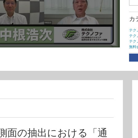
カ
テク
テク
テク
無料
タ
IS
14
、環境側面の抽出における「通