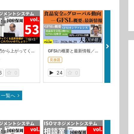
16:13
1:18:07
Q.各部門から上がってくる品質目標が「監視しやすい」目標ばかり…これでいいのでしょうか？（ISOマネジメントシステム相談室・相談室第53回）
GFSIの概要と最新情報／大久保力
料
無料
見放題
6
0
24
0
109
一覧へ