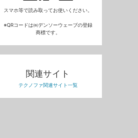
スマホ等で読み取ってお使いください。
11:50
23:39
※QRコードは㈱デンソーウェーブの登録
Q.ISO 19011、監査プログラムのリスクと機会の「機会」（ISOマネジメントシステム相談室・第51回）
Q.これは「不適合」か「改善の機会」か迷ったとき（ISOマネジメントシステム相談室・第49回）
商標です。
無料
見放題
0
154
0
0
関連サイト
テクノファ関連サイト一覧
06:40
06:35