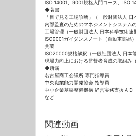
ISO 14001、9001規格入門コース、IS
◆
著書
「目で見る工場診断」（一般財団法人 日
内部監査のためのマネジメントシステムの
工場管理（一般財団法人 日本科学技術連盟
ISO9001ガイダンスノート（自動車部
共著
ISO20000規格解釈（一般社団法人 日
現場力向上における監督者育成の取組み（
◆
所属
名古屋商工会議所 専門指導員
中央職業能力開発協会 指導員
中小企業基盤整備機構 経営実務支援ＡＤ
など
関連動画