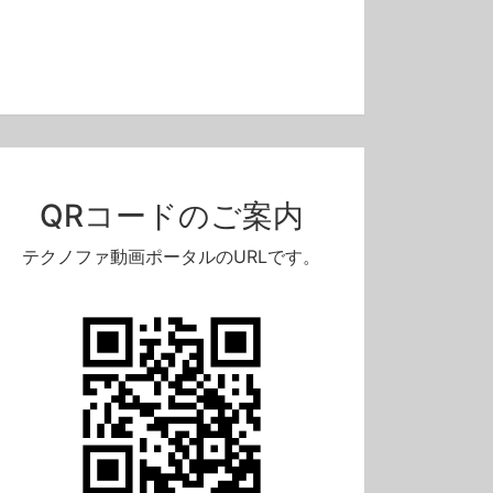
13:21
14:22
Q.「適切な監視・測定の対象および方法」、課題が減っていない…（ISOマネジメントシステム相談室・第52回）
テクノファISOニュース2026年06月号
QRコードのご案内
無料
無料
テクノファ動画ポータルのURLです。
0
72
0
52
0