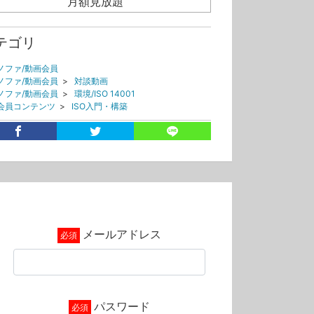
月額見放題
テゴリ
ノファ/動画会員
ノファ/動画会員
>
対談動画
ノファ/動画会員
>
環境/ISO 14001
会員コンテンツ
>
ISO入門・構築
グ
Oマネジメントシステム相談室
環境
環境側面
001
中根浩次
吉田宣幸
メールアドレス
パスワード