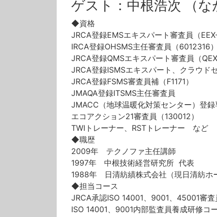
ゲスト：中根浩次 （な
◆資格
JRCA登録EMSエキスパート審査員（EEX-
IRCA登録OHSMS主任審査員（6012316
JRCA登録QMSエキスパート審査員（QEX-
JRCA登録ISMSエキスパート、クラウドセ
JRCA登録FSMS審査員補（F1171）
JMAQA登録ITSMS主任審査員
JMACC（地球温暖化対策センター）登
エコアクション21審査員（130012）
TWIトレーナー、RSTトレーナー など
◆
職歴
2009年 テクノファ主任講師
1997年 中根技術経営研究所 代表
1988年 日清紡績株式会社（現日清紡
◆
担当コース
JRCA承認ISO 14001、9001、45001
ISO 14001、9001内部監査員養成研修コ