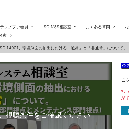
テクノファ会員
ISO MSS相談室
よくある質問
お
検索
. ISO 14001、環境側面の抽出における「通常」と「非通常」について
2
こ
※
が
、視聴条件をご確認ください