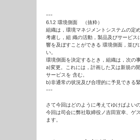
---
6.1.2
環境側面 （抜粋）
組織は，環境マネジメントシステムの定
考慮し，組 織の活動，製品及びサービス
響を及ぼすことができる 環境側面，並び
い。
環境側面を決定するとき，組織は，次の
a)変更。これには，計画した又は新規の
サービスを 含む。
b)非通常の状況及び合理的に予見できる
---
さて今回はどのように考えてゆけばよい
今回は司会に弊社取締役ノ吉田宣幸、ゲ
ます。