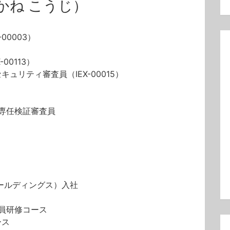
かね こうじ）
00003）
）
00113）
キュリティ審査員（IEX-00015）
録専任検証審査員
ホールディングス）入社
審査員研修コース
ース