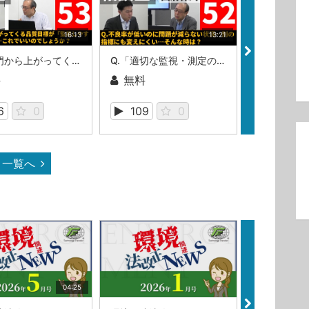
16:13
13:21
Q.各部門から上がってくる品質目標が「監視しやすい」目標ばかり…これでいいのでしょうか？（ISOマネジメントシステム相談室・相談室第53回）
Q.「適切な監視・測定の対象および方法」、課題が減っていない…（ISOマネジメントシステム相談室・第52回）
料
無料
無料
6
0
109
0
91
一覧へ
04:25