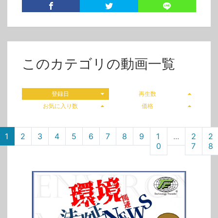
このカテゴリの動画一覧
登録日
再生数
お気に入り数
価格
1
2
3
4
5
6
7
8
9
1
...
2
2
0
7
8