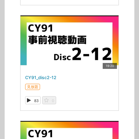
19:20
CY91_disc2-12
見放題
83
0