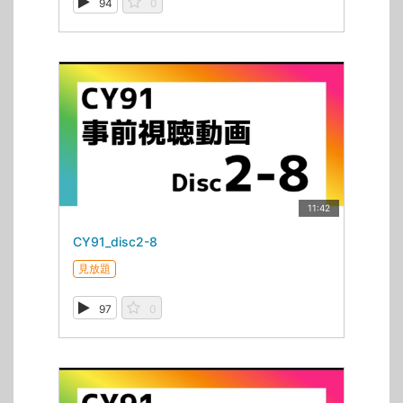
94
0
11:42
CY91_disc2-8
見放題
97
0