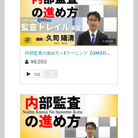
1:02:31
内部監査の進め方＋Eラーニング【QMS対応監査トレイル演習】_VM03EL
¥6,050
153
0