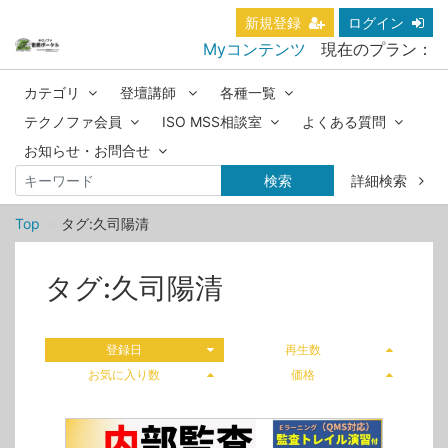
新規登録
ログイン
Myコンテンツ
現在のプラン：
カテゴリ
登壇講師
各種一覧
テクノファ会員
ISO MSS相談室
よくある質問
お知らせ・お問合せ
検索
詳細検索
Top
タグ:久司陽清
タグ:久司陽清
登録日
再生数
お気に入り数
価格