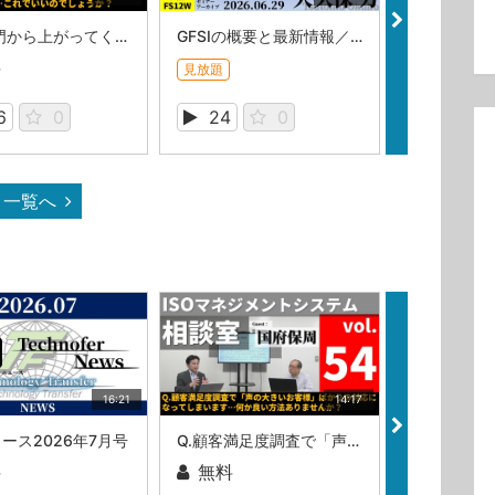
Q.各部門から上がってくる品質目標が「監視しやすい」目標ばかり…これでいいのでしょうか？（ISOマネジメントシステム相談室・相談室第53回）
GFSIの概要と最新情報／大久保力
料
無料
見放題
6
0
24
0
109
一覧へ
16:21
14:17
ュース2026年7月号
Q.顧客満足度調査で「声の大きいお客様」ばかりの対応になってしまいます…何か良い方法ありませんか？（ISOマネジメントシステム相談室・第54回）
料
無料
無料