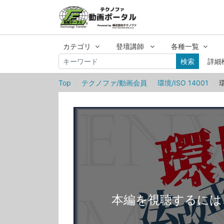
カテゴリ
登壇講師
各種一覧
検索
詳細
Top
テクノファ/動画会員
環境/ISO 14001
本編を視聴するには