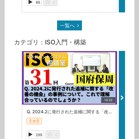
89
0
10
一覧へ
カテゴリ：ISO入門・構築
14:33
Q. 2024.2に発行された追補に関する「改善の機会」の事例について。これで理解合っているのでしょうか？【ISOマネジメントシステム相談室・第31回】
見放題
見放題
299
0
38