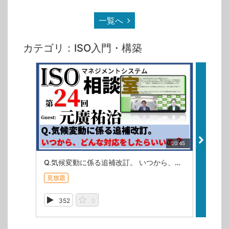
一覧へ
カテゴリ：ISO入門・構築
20:45
Q.気候変動に係る追補改訂。 いつから、どんな対応をしたらいいの？【ISOマネジメントシステム相談室・第24回】
無
見放題
352
0
2