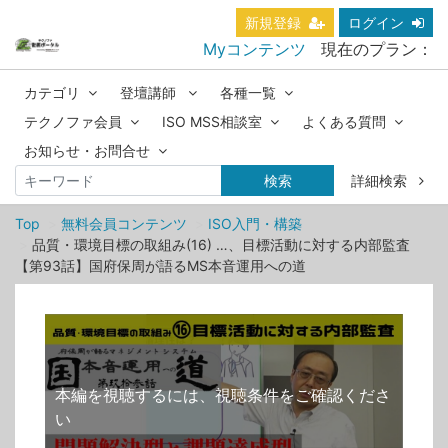
新規登録
ログイン
Myコンテンツ
現在のプラン：
カテゴリ
登壇講師
各種一覧
テクノファ会員
ISO MSS相談室
よくある質問
お知らせ・お問合せ
検索
詳細検索
Top
無料会員コンテンツ
ISO入門・構築
品質・環境目標の取組み(16) …、目標活動に対する内部監査
【第93話】国府保周が語るMS本音運用への道
本編を視聴するには、視聴条件をご確認くださ
い