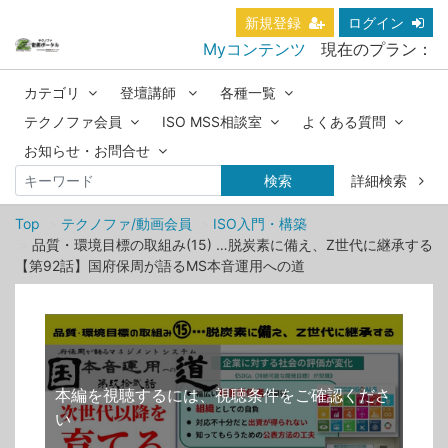
新規登録
ログイン
Myコンテンツ
現在のプラン：
カテゴリ
登壇講師
各種一覧
テクノファ会員
ISO MSS相談室
よくある質問
お知らせ・お問合せ
検索
詳細検索
Top
テクノファ/動画会員
ISO入門・構築
品質・環境目標の取組み(15) …脱炭素に備え、Z世代に継承する
【第92話】国府保周が語るMS本音運用への道
本編を視聴するには、視聴条件をご確認くださ
い