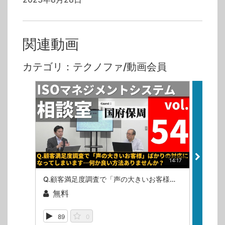
関連動画
カテゴリ：テクノファ/動画会員
14:17
Q.顧客満足度調査で「声の大きいお客様」ばかりの対応になってしまいます…何か良い方法ありませんか？（ISOマネジメントシステム相談室・第54回）
無料
無
89
0
10