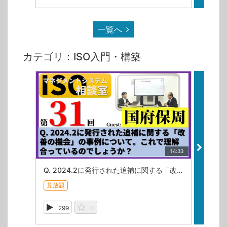
一覧へ
カテゴリ：ISO入門・構築
14:33
Q. 2024.2に発行された追補に関する「改善の機会」の事例について。これで理解合っているのでしょうか？【ISOマネジメントシステム相談室・第31回】
見放題
見放題
299
0
38