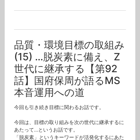
テクノファ/動画会員
>
ISO入門・構築
タグ
国府保周
脱炭素
目標
Z世代
SDGs
品質
環境
品質・環境目標の取組み
(15) …脱炭素に備え、Z
世代に継承する【第92
話】国府保周が語るMS
本音運用への道
今回も引き続き目標に関わるお話です。
今回は、目標の取り組みを次の世代に継承するに
あたって…というお話です。
「脱炭素」というキーワードが活発化するにあた