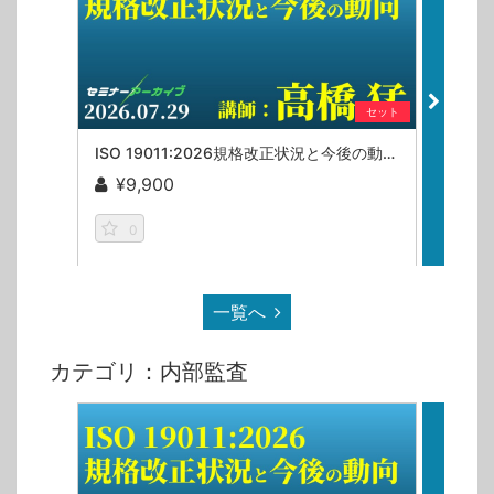
セット
ISO 19011:2026規格改正状況と今後の動向／高橋猛【セミナーアーカイブ】
¥9,900
¥1
0
0
一覧へ
カテゴリ：内部監査