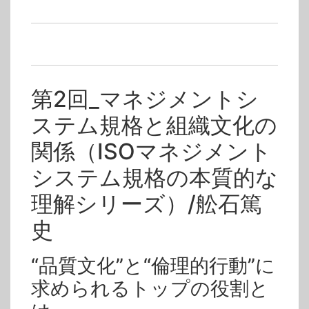
動画単品販売
>
ISO 14001/環境/EMS
動画単品販売
>
情報セキュリティ/ISMS
動画単品販売
>
労働安全衛生/OHSMS
動画単品販売
>
食品安全/ISO 22000/JFS
タグ
第2回_マネジメントシ
ISOマネジメントシステム規格の本質的な理解シリーズ
ステム規格と組織文化の
テクノファセミナーアーカイブ
舩石篤史
マネジメントシステム
品質文化
関係（ISOマネジメント
システム規格の本質的な
理解シリーズ）/舩石篤
史
“品質文化”と“倫理的行動”に
求められるトップの役割と