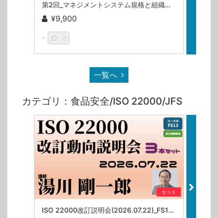
第2回_マネジメントシステム規格と組織文化の関係（ISOマネジメントシステム規格の本質的な理解シリーズ）/舩石篤史
¥9,900
¥9
0
一覧へ
カテゴリ：食品安全/ISO 22000/JFS
セット
ISO 22000改訂説明会(2026.07.22)_FS13【当日受講者・振り返り用】