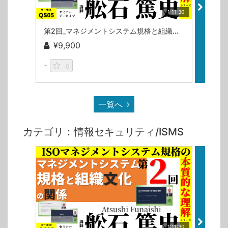
1:11:30
第2回_マネジメントシステム規格と組織文化の関係（ISOマネジメントシステム規格の本質的な理解シリーズ）/舩石篤史
¥9,900
¥9
0
一覧へ
カテゴリ：情報セキュリティ/ISMS
1:11:30