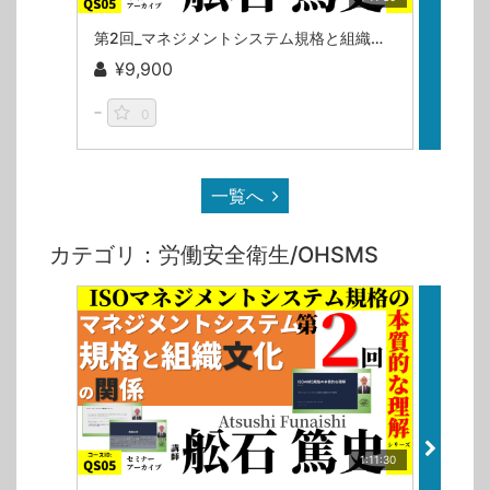
第2回_マネジメントシステム規格と組織文化の関係（ISOマネジメントシステム規格の本質的な理解シリーズ）/舩石篤史
¥9,900
¥9
0
一覧へ
カテゴリ：労働安全衛生/OHSMS
1:11:30