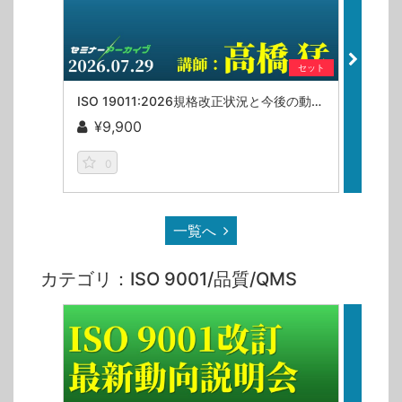
セット
ISO 19011:2026規格改正状況と今後の動向／高橋猛【セミナーアーカイブ】
¥9,900
¥9
0
一覧へ
カテゴリ：ISO 9001/品質/QMS