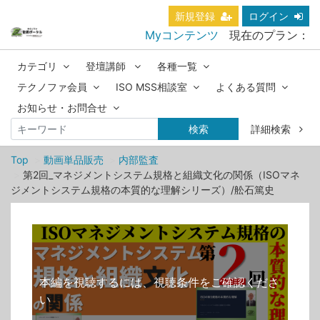
新規登録
ログイン
Myコンテンツ
現在のプラン：
カテゴリ
登壇講師
各種一覧
テクノファ会員
ISO MSS相談室
よくある質問
お知らせ・お問合せ
検索
詳細検索
Top
動画単品販売
内部監査
第2回_マネジメントシステム規格と組織文化の関係（ISOマネ
ジメントシステム規格の本質的な理解シリーズ）/舩石篤史
本編を視聴するには、視聴条件をご確認くださ
い