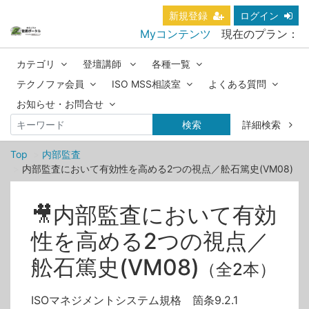
新規登録
ログイン
Myコンテンツ
現在のプラン：
カテゴリ
登壇講師
各種一覧
テクノファ会員
ISO MSS相談室
よくある質問
お知らせ・お問合せ
検索
詳細検索
Top
内部監査
内部監査において有効性を高める2つの視点／舩石篤史(VM08)
🎥内部監査において有効
性を高める2つの視点／
舩石篤史(VM08)
（全2本）
ISOマネジメントシステム規格 箇条9.2.1