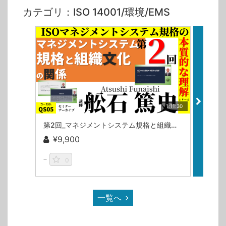
カテゴリ：ISO 14001/環境/EMS
1:11:30
第2回_マネジメントシステム規格と組織文化の関係（ISOマネジメントシステム規格の本質的な理解シリーズ）/舩石篤史
¥9,900
¥9
0
一覧へ