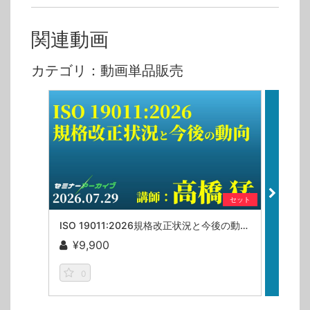
関連動画
カテゴリ：動画単品販売
セット
ISO 19011:2026規格改正状況と今後の動向／高橋猛【セミナーアーカイブ】
¥9,900
¥1
0
0