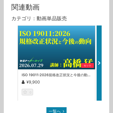
関連動画
カテゴリ：動画単品販売
セット
ISO 19011:2026規格改正状況と今後の動向／高橋猛【セミナーアーカイブ】
¥9,900
¥1
0
0
一覧へ