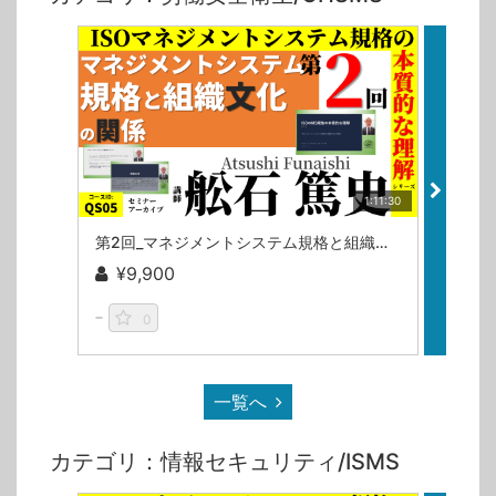
1:11:30
第2回_マネジメントシステム規格と組織文化の関係（ISOマネジメントシステム規格の本質的な理解シリーズ）/舩石篤史
¥9,900
¥9
0
一覧へ
カテゴリ：情報セキュリティ/ISMS