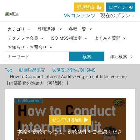
新規登録
ログイン
Myコンテンツ
現在のプラン：
カテゴリ
登壇講師
各種一覧
テクノファ会員
ISO MSS相談室
よくある質問
お知らせ・お問合せ
検索
詳細検索
Top
動画単品販売
労働安全衛生/OHSMS
How to Conduct Internal Audits (English subtitles version)
【内部監査の進め方（英語版）】
サンプル動画
本編を視聴するには、視聴条件をご確認くださ
い