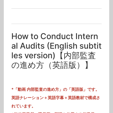
動画単品販売
>
内部監査
動画単品販売
>
ISO 9001/品質/QMS
動画単品販売
>
労働安全衛生/OHSMS
動画単品販売
>
情報セキュリティ/ISMS
タグ
How to Conduct Intern
内部監査
al Audits (English subtit
les version)【内部監査
の進め方（英語版）】
*「動画 内部監査の進め方」の「英語版」です。
英語ナレーション＋英語字幕＋英語教材で構成さ
れています。