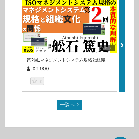
1:11:30
第2回_マネジメントシステム規格と組織文化の関係（ISOマネジメントシステム規格の本質的な理解シリーズ）/舩石篤史
¥9,900
¥9
0
一覧へ