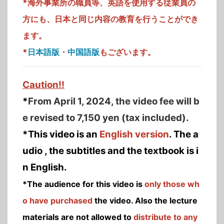
*海外事業所の職員等、英語を使用する従業員の
方にも、日本と同じ内容の教育を行うことができ
ます。
*
日本語版
・
中国語版
もございます。
Caution!!
*
From April 1, 2024, the video fee will b
e revised to 7,150 yen (tax included).
*This video is an
English
version
. The a
udio , the subtitles and the textbook is
i
n English.
*The audience for this video is
only those wh
o have purchased
the video. Also the lecture
materials are not allowed to
distribute to any