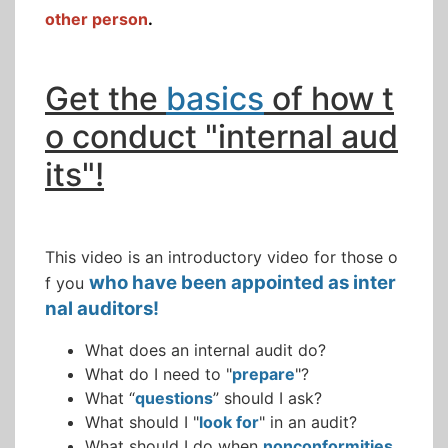
other person
.
Get the
basics
of how t
o conduct "internal aud
its"!
This video is an introductory video for those o
who have been appointed as inter
f you
nal auditors!
What does an internal audit do?
What do I need to "
prepare
"?
What “
questions
” should I ask?
What should I "
look for
" in an audit?
What should I do when
nonconformities