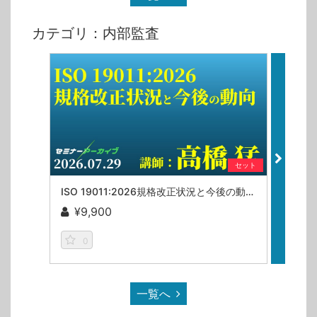
カテゴリ：内部監査
セット
ISO 19011:2026規格改正状況と今後の動向／高橋猛【セミナーアーカイブ】
¥9,900
¥9
0
一覧へ