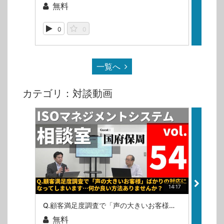
無料
無
0
0
88
一覧へ
カテゴリ：対談動画
14:17
Q.顧客満足度調査で「声の大きいお客様」ばかりの対応になってしまいます…何か良い方法ありませんか？（ISOマネジメントシステム相談室・第54回）
無料
無