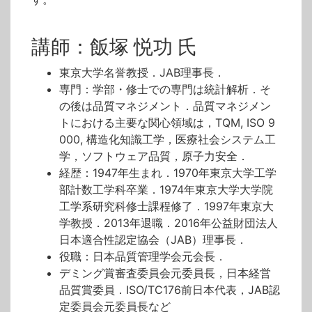
講師：飯塚 悦功 氏
東京大学名誉教授．JAB理事長．
専門：学部・修士での専門は統計解析．そ
の後は品質マネジメント．品質マネジメン
トにおける主要な関心領域は，TQM, ISO 9
000, 構造化知識工学，医療社会システム工
学，ソフトウェア品質，原子力安全．
経歴：1947年生まれ．1970年東京大学工学
部計数工学科卒業．1974年東京大学大学院
工学系研究科修士課程修了．1997年東京大
学教授．2013年退職．2016年公益財団法人
日本適合性認定協会（JAB）理事長．
役職：日本品質管理学会元会長．
デミング賞審査委員会元委員長，日本経営
品質賞委員．ISO/TC176前日本代表，JAB認
定委員会元委員長など