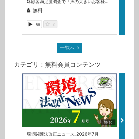
Q.顧客満足度調査で「声の大きいお客様」ばかりの対応になってしまいます…何か良い方法ありませんか？（ISOマネジメントシステム相談室・第54回）
無料
無
88
0
10
一覧へ
カテゴリ：無料会員コンテンツ
06:30
環境関連法改正ニュース_2026年7月