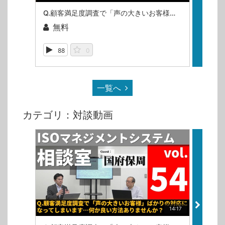
Q.顧客満足度調査で「声の大きいお客様」ばかりの対応になってしまいます…何か良い方法ありませんか？（ISOマネジメントシステム相談室・第54回）
無料
無
88
0
10
一覧へ
カテゴリ：対談動画
14:17