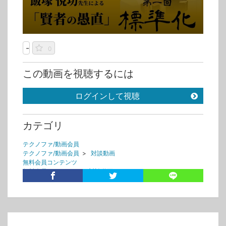
-
0
この動画を視聴するには
ログインして視聴
カテゴリ
テクノファ/動画会員
テクノファ/動画会員
>
対談動画
無料会員コンテンツ
無料会員コンテンツ
>
対談動画
タグ
飯塚悦功
賢者の愚直
平林良人
品質管理