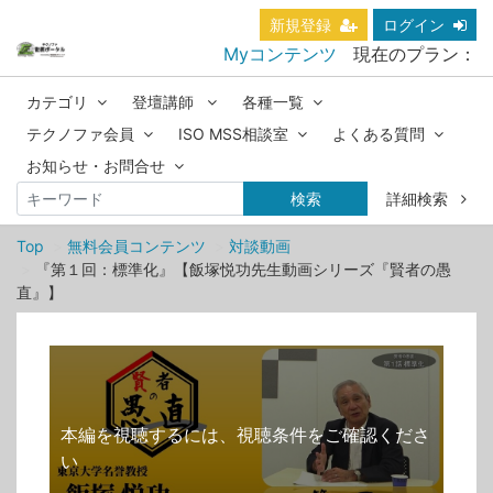
新規登録
ログイン
Myコンテンツ
現在のプラン：
カテゴリ
登壇講師
各種一覧
テクノファ会員
ISO MSS相談室
よくある質問
お知らせ・お問合せ
検索
詳細検索
Top
無料会員コンテンツ
対談動画
『第１回：標準化』【飯塚悦功先生動画シリーズ『賢者の愚
直』】
本編を視聴するには、視聴条件をご確認くださ
い