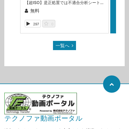
【超ISO】是正処置では不適合分析シートを使うと便利だな！（福丸典芳）
モノづ
無料
無
297
0
14
一覧へ
テクノファ動画ポータル