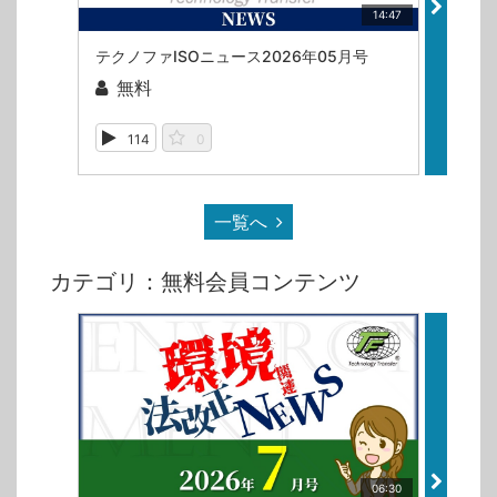
14:47
テクノファISOニュース2026年05月号
テクノ
無料
無
114
0
66
一覧へ
カテゴリ：無料会員コンテンツ
06:30