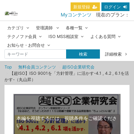
新規登録
ログイン
Myコンテンツ
現在のプラン：
カテゴリ
登壇講師
各種一覧
テクノファ会員
ISO MSS相談室
よくある質問
お知らせ・お問合せ
検索
詳細検索
Top
無料会員コンテンツ
超ISO企業研究会
【超ISO】ISO 9001を「方針管理」に活かす-4.1 , 4.2 , 6.1を活
かす-（丸山昇）
本編を視聴するには、視聴条件をご確認くださ
い