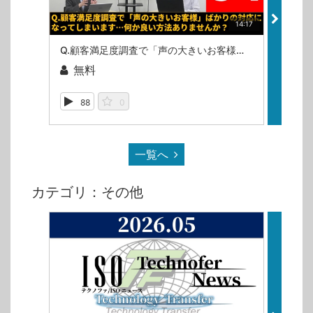
14:17
Q.顧客満足度調査で「声の大きいお客様」ばかりの対応になってしまいます…何か良い方法ありませんか？（ISOマネジメントシステム相談室・第54回）
無料
無
88
0
10
一覧へ
カテゴリ：その他