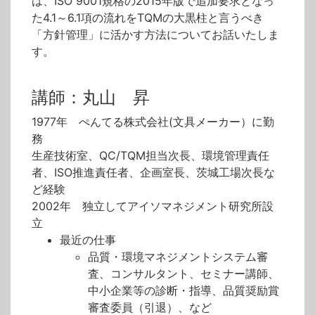
は、ISO 9001規格の2015年版で追加要求となっ
た4.1～6.1項の流れをTQMの大黒柱と言うべき
「方針管理」に活かす方法についてお話いたしま
す。
講師：丸山 昇
1977年 ぺんてる株式会社(文具メーカー）に勤
務
生産技術室、QC/TQM担当次長、環境管理責任
者、ISO推進責任者、企画室長、茨城工場次長な
ど経験
2002年 独立してアイソマネジメント研究所設
立
最近の仕事
品質・環境マネジメントシステム審
査、コンサルタント、セミナー講師、
中小企業等の診断・指導、品質奨励賞
審査委員（引退）、など