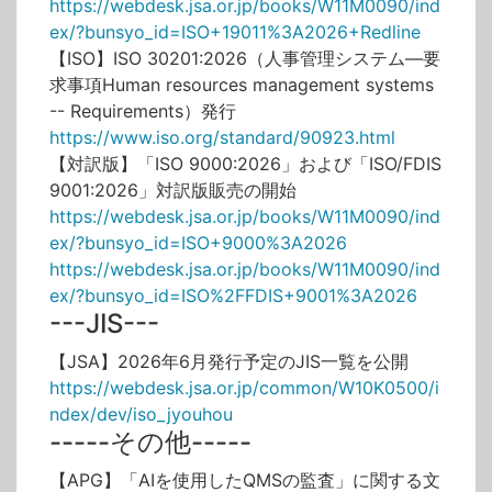
https://webdesk.jsa.or.jp/books/W11M0090/ind
ex/?bunsyo_id=ISO+19011%3A2026+Redline
【ISO】ISO 30201:2026（人事管理システム―要
求事項Human resources management systems
-- Requirements）発行
https://www.iso.org/standard/90923.html
【対訳版】「ISO 9000:2026」および「ISO/FDIS
9001:2026」対訳版販売の開始
https://webdesk.jsa.or.jp/books/W11M0090/ind
ex/?bunsyo_id=ISO+9000%3A2026
https://webdesk.jsa.or.jp/books/W11M0090/ind
ex/?bunsyo_id=ISO%2FFDIS+9001%3A2026
---JIS---
【JSA】2026年6月発行予定のJIS一覧を公開
https://webdesk.jsa.or.jp/common/W10K0500/i
ndex/dev/iso_jyouhou
-----その他-----
【APG】「AIを使用したQMSの監査」に関する文