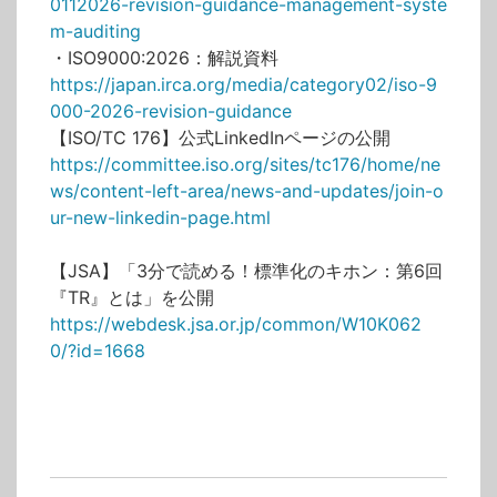
0112026-revision-guidance-management-syste
m-auditing
・ISO9000:2026：解説資料
https://japan.irca.org/media/category02/iso-9
000-2026-revision-guidance
【ISO/TC 176】公式LinkedInページの公開
https://committee.iso.org/sites/tc176/home/ne
ws/content-left-area/news-and-updates/join-o
ur-new-linkedin-page.html
【JSA】「3分で読める！標準化のキホン：第6回
『TR』とは」を公開
https://webdesk.jsa.or.jp/common/W10K062
0/?id=1668