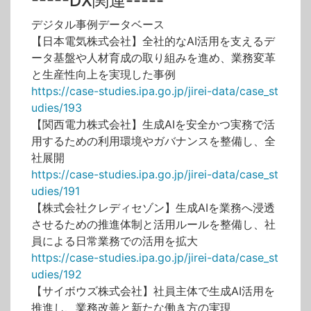
-----DX関連-----
デジタル事例データベース
【日本電気株式会社】全社的なAI活用を支えるデ
ータ基盤や人材育成の取り組みを進め、業務変革
と生産性向上を実現した事例
https://case-studies.ipa.go.jp/jirei-data/case_st
udies/193
【関西電力株式会社】生成AIを安全かつ実務で活
用するための利用環境やガバナンスを整備し、全
社展開
https://case-studies.ipa.go.jp/jirei-data/case_st
udies/191
【株式会社クレディセゾン】生成AIを業務へ浸透
させるための推進体制と活用ルールを整備し、社
員による日常業務での活用を拡大
https://case-studies.ipa.go.jp/jirei-data/case_st
udies/192
【サイボウズ株式会社】社員主体で生成AI活用を
推進し、業務改善と新たな働き方の実現