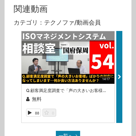
関連動画
カテゴリ：テクノファ/動画会員
14:17
Q.顧客満足度調査で「声の大きいお客様」ばかりの対応になってしまいます…何か良い方法ありませんか？（ISOマネジメントシステム相談室・第54回）
無料
無
88
0
10
一覧へ