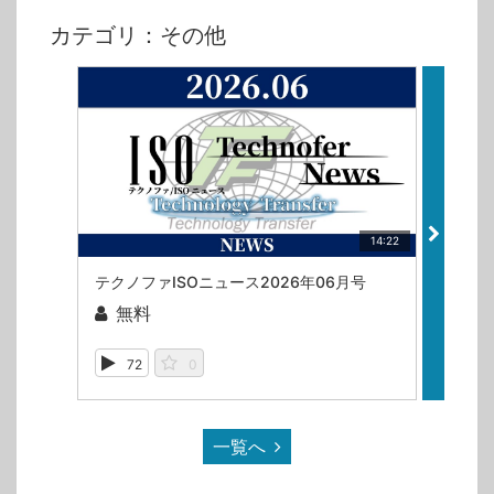
カテゴリ：その他
14:22
テクノファISOニュース2026年06月号
テクノ
無料
無
72
0
11
一覧へ