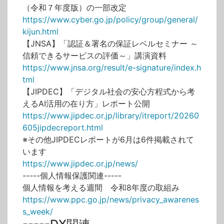
（令和７年度版）の一部改定
https://www.cyber.go.jp/policy/group/general/
kijun.html
【JNSA】「認証＆署名の保証レベルセミナー ～
信頼できるサービスの評価～」講演資料
https://www.jnsa.org/result/e-signature/index.h
tml
【JIPDEC】「デジタル社会の安心方程式から考
えるAI活用の在り方」レポート公開
https://www.jipdec.or.jp/library/itreport/20260
605jipdecreport.html
※その他JIPDECレポートが6月は6件掲載されて
います
https://www.jipdec.or.jp/news/
-----個人情報保護関連-----
個人情報を考える週間 令和8年度の取組み
https://www.ppc.go.jp/news/privacy_awarenes
s_week/