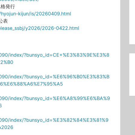
規格発行
/hyojun-kijun/is/20260409.html
公表
_release_ssbj/y2026/2026-0422.html
11M0090/index/?bunsyo_id=CE+%E3%83%9E%E3%8
2%B0
11M0090/index/?bunsyo_id=%E6%96%B0%E3%83%B
6%E6%88%A6%E7%95%A5
11M0090/index/?bunsyo_id=%E6%A8%99%E6%BA%9
6
1M0090/index/?bunsyo_id=%E3%82%84%E3%81%9
A2026