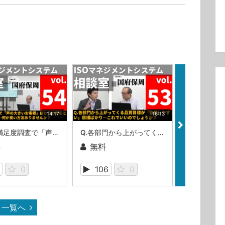
14:17
16:13
Q.顧客満足度調査で「声の大きいお客様」ばかりの対応になってしまいます…何か良い方法ありませんか？（ISOマネジメントシステム相談室・第54回）
Q.各部門から上がってくる品質目標が「監視しやすい」目標ばかり…これでいいのでしょうか？（ISOマネジメントシステム相談室・相談室第53回）
料
無料
無料
0
106
0
109
一覧へ