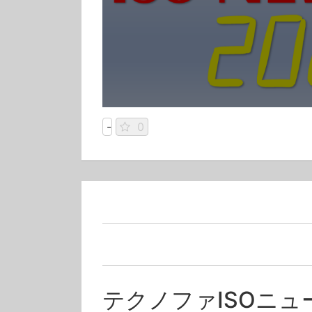
-
0
テクノファISOニュー