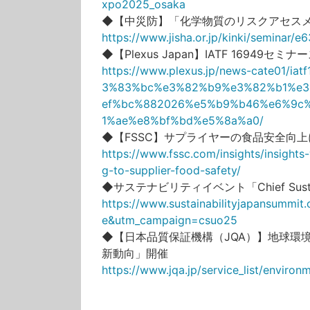
xpo2025_osaka
◆【中災防】「化学物質のリスクアセス
https://www.jisha.or.jp/kinki/seminar/e
◆【Plexus Japan】IATF 1694
https://www.plexus.jp/news-cate01
3%83%bc%e3%82%b9%e3%82%b1%e
ef%bc%882026%e5%b9%b46%e6%9c
1%ae%e8%bf%bd%e5%8a%a0/
◆【FSSC】サプライヤーの食品安全向
https://www.fssc.com/insights/insight
g-to-supplier-food-safety/
◆サステナビリティイベント「Chief Sustainab
https://www.sustainabilityjapansumm
e&utm_campaign=csuo25
◆【日本品質保証機構（JQA）】地球環
新動向」開催
https://www.jqa.jp/service_list/environ