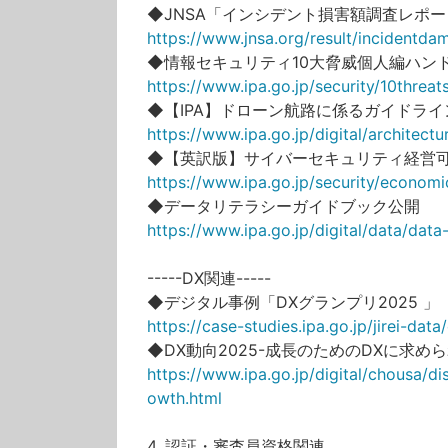
◆JNSA「インシデント損害額調査レポート
https://www.jnsa.org/result/incidentda
◆情報セキュリティ10大脅威個人編ハン
https://www.ipa.go.jp/security/10threa
◆【IPA】ドローン航路に係るガイドライ
https://www.ipa.go.jp/digital/architectu
◆【英訳版】サイバーセキュリティ経営
https://www.ipa.go.jp/security/economi
◆データリテラシーガイドブック公開
https://www.ipa.go.jp/digital/data/dat
-----DX関連-----
◆デジタル事例「DXグランプリ2025 」
https://case-studies.ipa.go.jp/jirei-dat
◆DX動向2025-成長のためのDXに求め
https://www.ipa.go.jp/digital/chousa/di
owth.html
4. 認証・審査員資格関連