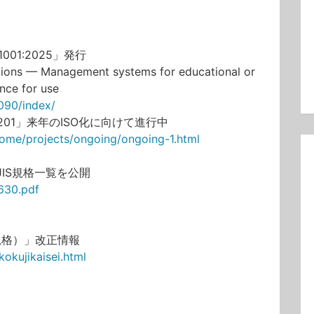
01:2025」発行
tions — Management systems for educational or
nce for use
090/index/
0201」来年のISO化に向けて進行中
home/projects/ongoing/ongoing-1.html
JIS規格一覧を公開
6630.pdf
規格）」改正情報
kokujikaisei.html