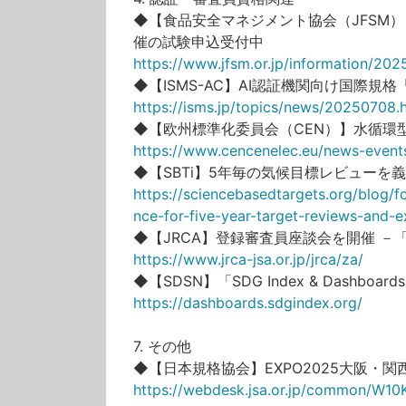
◆【食品安全マネジメント協会（JFSM）】
催の試験申込受付中
https://www.jfsm.or.jp/information/20
◆【ISMS-AC】AI認証機関向け国際規格「
https://isms.jp/topics/news/20250708.
◆【欧州標準化委員会（CEN）】水循環
https://www.cencenelec.eu/news-even
◆【SBTi】5年毎の気候目標レビューを義
https://sciencebasedtargets.org/blog/f
nce-for-five-year-target-reviews-and-
◆【JRCA】登録審査員座談会を開催 
https://www.jrca-jsa.or.jp/jrca/za/
◆【SDSN】「SDG Index & Dashbo
https://dashboards.sdgindex.org/
7. その他
◆【日本規格協会】EXPO2025大阪・
https://webdesk.jsa.or.jp/common/W