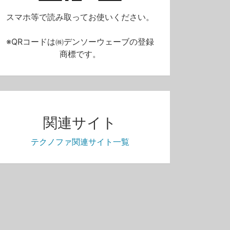
スマホ等で読み取ってお使いください。
※QRコードは㈱デンソーウェーブの登録
商標です。
15:33
テクノファISOニュース2026年3月号
テクノファISOニュース2026年2月号
無料
無料
関連サイト
0
66
0
78
0
テクノファ関連サイト一覧