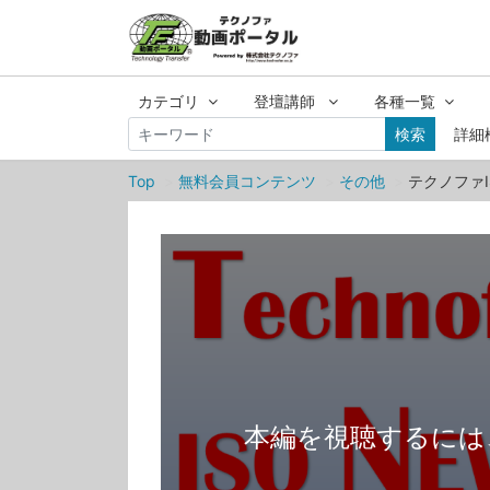
カテゴリ
登壇講師
各種一覧
検索
詳細
Top
無料会員コンテンツ
その他
テクノファI
本編を視聴するには