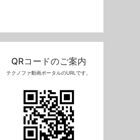
QRコードのご案内
13:21
14:22
テクノファ動画ポータルのURLです。
Q.「適切な監視・測定の対象および方法」、課題が減っていない…（ISOマネジメントシステム相談室・第52回）
テクノファISOニュース2026年06月号
無料
無料
0
72
0
91
0