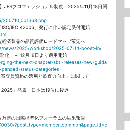
JFSプロフェッショナル制度－2025年11月18日開
25/250710_001368.php
ISO/IEC 42006」発行に伴い認定受付開始
html
型経済製品の品質評価ロードマップ策定へ
ts/news/2025/workshop/2025-07-14-boost-in/
務化 － 12月18日より適用開始
orging-the-next-chapter-sbti-releases-new-guida
expanded-status-categories
－「審査員資格の活用と監査力向上」に関して
ards 2025」発表 日本は19位に後退
関西万博の国際標準化フォーラムの結果報告
10K0030/?post_type=member_common&page_id=e