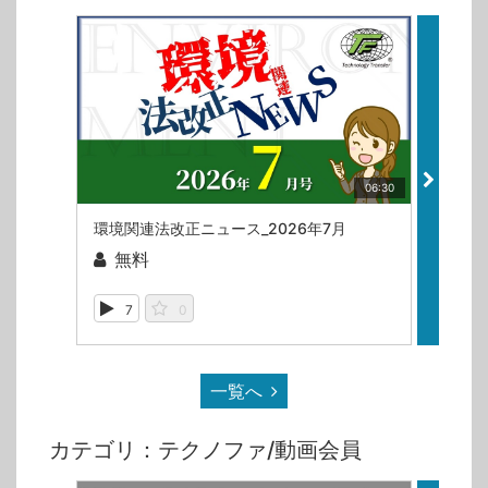
06:30
環境関連法改正ニュース_2026年7月
環境関
無料
無
7
0
71
一覧へ
カテゴリ：テクノファ/動画会員