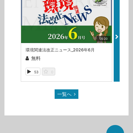
05:20
環境関連法改正ニュース_2026年6月
環境関
無料
無
53
0
71
一覧へ