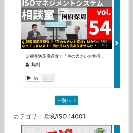
14:17
Q.顧客満足度調査で「声の大きいお客様」ばかりの対応になってしまいます…何か良い方法ありませんか？（ISOマネジメントシステム相談室・第54回）
無料
無
89
0
10
一覧へ
カテゴリ：環境/ISO 14001