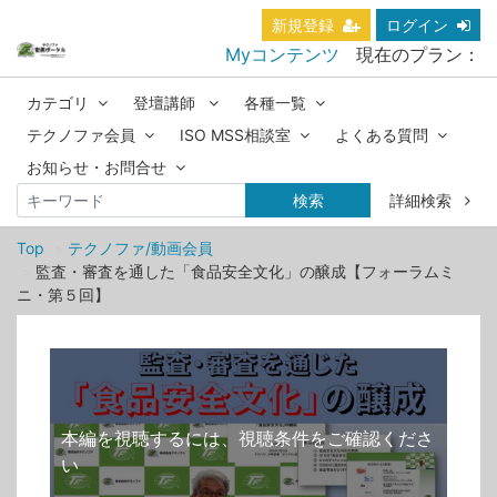
新規登録
ログイン
Myコンテンツ
現在のプラン：
カテゴリ
登壇講師
各種一覧
テクノファ会員
ISO MSS相談室
よくある質問
お知らせ・お問合せ
検索
詳細検索
Top
テクノファ/動画会員
監査・審査を通した「食品安全文化」の醸成【フォーラムミ
ニ・第５回】
本編を視聴するには、視聴条件をご確認くださ
い