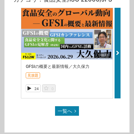
1:18:07
GFSIの概要と最新情報／大久保力
見放題
見放題
24
0
25
一覧へ