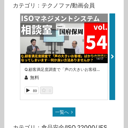
カテゴリ：テクノファ/動画会員
14:17
Q.顧客満足度調査で「声の大きいお客様」ばかりの対応になってしまいます…何か良い方法ありませんか？（ISOマネジメントシステム相談室・第54回）
無料
無
89
0
10
一覧へ
カテゴリ：食品安全/ISO 22000/JFS