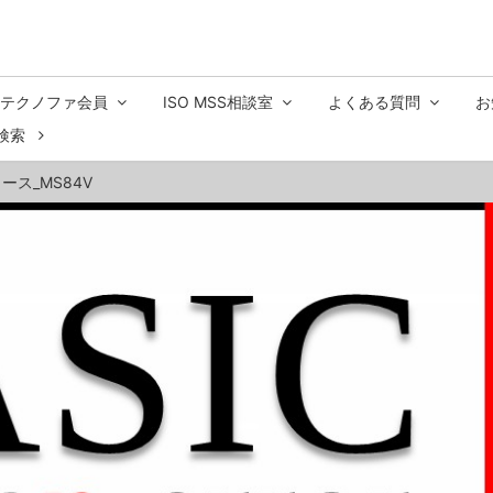
テクノファ会員
ISO MSS相談室
よくある質問
お
検索
ス_MS84V