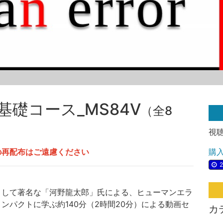
基礎コース_MS84V
（全8
視
の再配布はご遠慮ください
購
2
として著名な「河野龍太郎」氏による、ヒューマンエラ
ンパクトに学ぶ約140分（2時間20分）による動画セ
カ