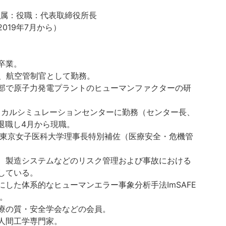
属：役職：代表取締役所長
019年7月から）
卒業。
間、航空管制官として勤務。
部で原子力発電プラントのヒューマンファクターの研
ディカルシミュレーションセンターに勤務（センター長、
に退職し4月から現職。
校法人東京女子医科大学理事長特別補佐（医療安全・危機管
、製造システムなどのリスク管理および事故における
している。
した体系的なヒューマンエラー事象分析手法ImSAFE
。
療の質・安全学会などの会員。
人間工学専門家。