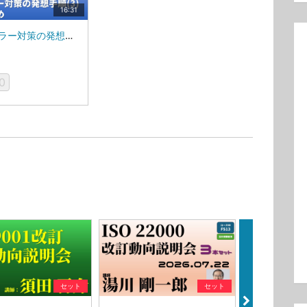
16:31
５．エラー対策の発想手順(3) ／６．まとめ_MS84V
0
セット
セット