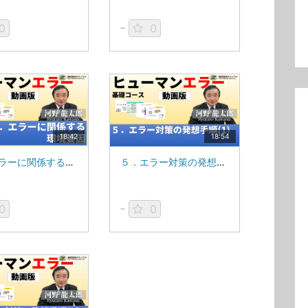
0
0
18:42
18:54
４．エラーに関係する環境要因_MS84V
５．エラー対策の発想手順(1)_MS84V
0
0