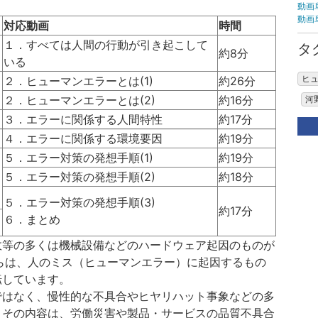
動画
動画
対応動画
時間
１．すべては人間の行動が引き起こして
タ
約8分
いる
ヒ
２．ヒューマンエラーとは(1)
約26分
２．ヒューマンエラーとは(2)
約16分
河
３．エラーに関係する人間特性
約17分
４．エラーに関係する環境要因
約19分
５．エラー対策の発想手順(1)
約19分
５．エラー対策の発想手順(2)
約18分
５．エラー対策の発想手順(3)
約17分
６．まとめ
故等の多くは機械設備などのハードウェア起因のものが
からは、人のミス（ヒューマンエラー）に起因するもの
転しています。
ではなく、慢性的な不具合やヒヤリハット事象などの多
。その内容は、労働災害や製品・サービスの品質不具合