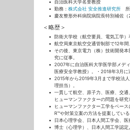
自治医科大学名誉教授
勤務：
株式会社 安全推進研究所
所
慶友整形外科病院病院長特別補佐（2
＜略歴＞
防衛大学校（航空要員、電気工学）
航空局東京航空交通管制部で12年
その後、東京電力（株）技術開発本
究に従事。
2007年に自治医科大学医学部メ
医療安全学教授）。・2018年3月
2015年から2019年3月まで学
理担当）。
一貫して航空、原子力、医療、交通
ヒューマンファクターの問題を研究
ヒューマンファクター工学をベースに
R™や対策立案の方法を提案している
日本心理学会、日本人間工学会、医
博士（心理学）、日本人間工学認定