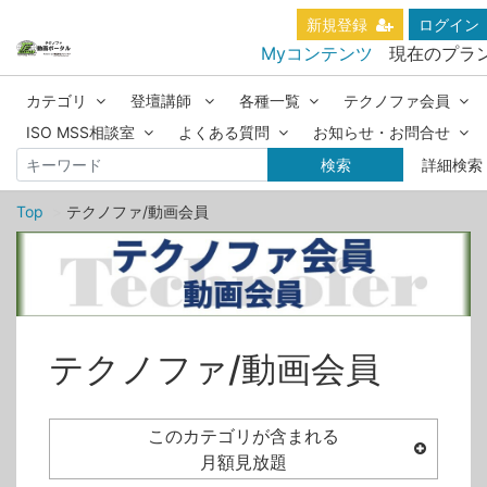
新規登録
ログイン
Myコンテンツ
現在のプラ
カテゴリ
登壇講師
各種一覧
テクノファ会員
ISO MSS相談室
よくある質問
お知らせ・お問合せ
検索
詳細検索
Top
テクノファ/動画会員
テクノファ/動画会員
このカテゴリが含まれる
月額見放題