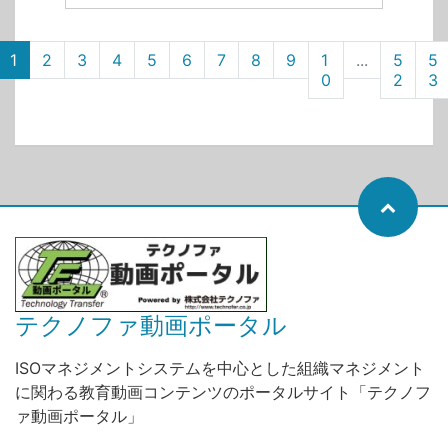
1
2
3
4
5
6
7
8
9
1
...
5
5
0
2
3
テクノファ動画ポータル
ISOマネジメントシステムを中心とした組織マネジメント
に関わる教育動画コンテンツのポータルサイト「テクノフ
ァ動画ポータル」