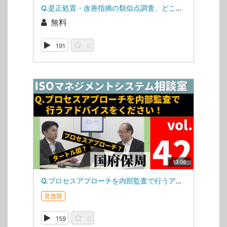
Q.是正処置・改善指摘の類似点調査、どこまでやればいい？（ISOマネジメントシステム相談室・第43回）
無料
191
0
13:06
Q.プロセスアプローチを内部監査で行うアドバイスをください！（ISOマネジメントシステム相談室・第42回）
見放題
159
0