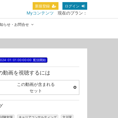
新規登録
ログイン
Myコンテンツ
現在のプラン：
知らせ・お問合せ
024-01-01 00:00:00
配信開始
の動画を視聴するには
この動画が含まれる
セット
グ
記試験対策
キャリアコンサルティング
文川実