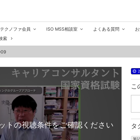
テクノファ会員
ISO MSS相談室
よくある質問
お
検索
09
2
こ
ットの視聴条件をご確認ください
タ
筆